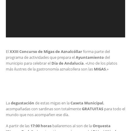
El
XXIII Concurso de Migas de Aznalcóllar
forma parte del
programa de actividades que prepara el
Ayuntamiento
del
municipio para celebrar el
Día de Andalucía
. «Uno de los platos
más ilustres de la gastronomía aznalcollera son las
MIGAS
.»
La
degustación
de estas migas en la
Caseta Municipal
,
acompañadas con sardinas son totalmente
GRATUITAS
para todo el
mundo que nos acompañen ese día.
A partir de las
17:00 horas
bailaremos al son de la
Orquesta