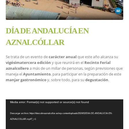
DÍA DE ANDALUCÍA EN
AZNALCÓLLAR
Se trata de un evento de
carácter anual
que este año alcanza su
vigésimatercera edición
y que reunirá en el
Recinto Ferial
aznalcollero
a más de un millar de personas, según previsiones que
maneja el
Ayuntamiento
, para participar en la preparación de este
manjar gastronómico
y, sobre todo, para su
degustación
.
Reproductor
Media error: Format(s) not supported or source(s) not found
de
vídeo
Descargar archivo: https://descubreaznalcollar.es/wp-content/uploads/2024/02/DIA-DE-ANDALUCIA-EN-
AZNALCOLLAR.mp4?_=1