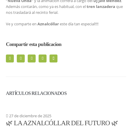
“Nueva Onda”
y la animación correrá a cargo del
DJ Javi Méndez
.
Además contarán, como ya es habitual, con el
tren lanzadera
que
nos trasladará al recinto ferial.
Ve y comparte en
Aznalcóllar
este día tan especial!!!!
Compartir esta publicacion
ARTÍCULOS RELACIONADOS
27 de diciembre de 2025
🌿 LA AZNALCÓLLAR DEL FUTURO 🌿