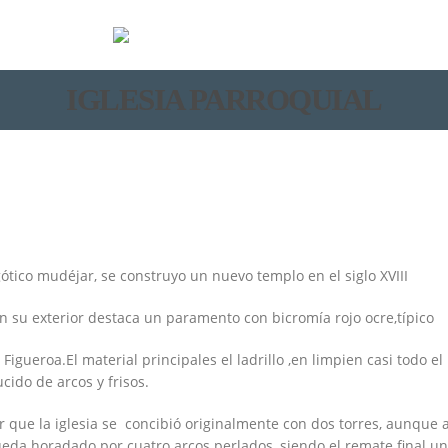
IGLESIA PARROQUIAL
gótico mudéjar, se construyo un nuevo templo en el siglo XVIII
n su exterior destaca un paramento con bicromía rojo ocre,típico
 Figueroa.El material principales el ladrillo ,en limpien casi todo el
cido de arcos y frisos.
 que la iglesia se concibió originalmente con dos torres, aunque al
eda horadado por cuatro arcos perlados, siendo el remate final un