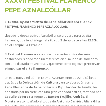
XXXVII FESTIVAL FLAMENCO
PEPE AZNALCÓLLAR
El Excmo. Ayuntamiento de Aznalcóllar celebra el XXXVII
FESTIVAL FLAMENCO PEPE AZNALCÓLLAR.
Llegado la época estival, Aznalcóllar se prepara para su cita
flamenca, que tendrá lugar el
sábado 3 de agosto a las 22:30h.
en el
Parque La Estación.
El
Festival Flamenco
es uno de los eventos culturales más
destacados, siendo todo un referente en el mundo del flamenco,
con una dilatada trayectoria, y que tiene como objetivo
preservar
e impulsar el arte flamenco.
En esta nueva edición, el Excmo. Ayuntamiento de Aznalcóllar, a
través de la
Delegación de Cultura
y en colaboración con la
Peña Flamenca de Aznalcóllar
y la
Diputación de Sevilla
, ha
apostado por un cartel con una gran variedad estilos, formado por
Capullo de Jerez
al toque de
Ramón Trujillo
,
Andrés, El
Montero
acompañado al toque de
Antonio Carrión
,
Alicia Gil
al
toque de
Lito Espinosa
y
El Crespo Zapata
con el guitarrista